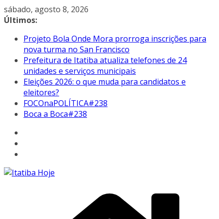
Pular
sábado, agosto 8, 2026
para
Últimos:
o
Projeto Bola Onde Mora prorroga inscrições para
conteúdo
nova turma no San Francisco
Prefeitura de Itatiba atualiza telefones de 24
unidades e serviços municipais
Eleições 2026: o que muda para candidatos e
eleitores?
FOCOnaPOLÍTICA#238
Boca a Boca#238