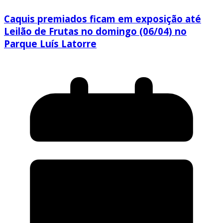
Caquis premiados ficam em exposição até
Leilão de Frutas no domingo (06/04) no
Parque Luís Latorre