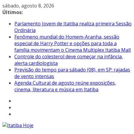
Pular
sábado, agosto 8, 2026
para
Últimos:
o
Parlamento Jovem de Itatiba realiza primeira Sessão
conteúdo
Ordinária
Fenômeno mundial do Homem-Aranha, sessão
especial de Harry Potter e opções para toda a
família movimentam o Cinema Multiplex Itatiba Mall
Controle do colesterol deve começar na infância,
alerta cardiologista
Previsão do tempo para sábado (08), em SP: rajadas
de vento intensas
Agenda Cultural de agosto reúne exposições,
cinema, literatura e música em Itatiba