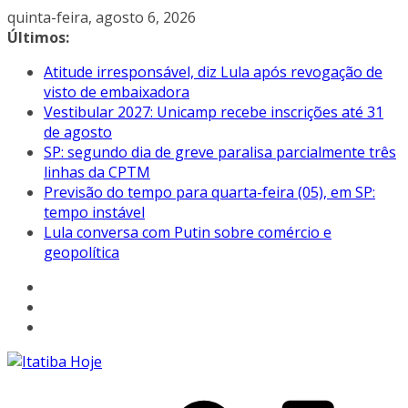
Pular
quinta-feira, agosto 6, 2026
para
Últimos:
o
Atitude irresponsável, diz Lula após revogação de
conteúdo
visto de embaixadora
Vestibular 2027: Unicamp recebe inscrições até 31
de agosto
SP: segundo dia de greve paralisa parcialmente três
linhas da CPTM
Previsão do tempo para quarta-feira (05), em SP:
tempo instável
Lula conversa com Putin sobre comércio e
geopolítica