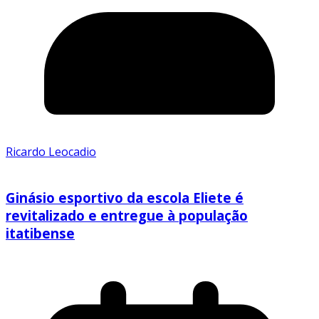
Ricardo Leocadio
Ginásio esportivo da escola Eliete é
revitalizado e entregue à população
itatibense