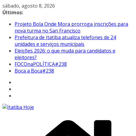
Pular
sábado, agosto 8, 2026
para
Últimos:
o
Projeto Bola Onde Mora prorroga inscrições para
conteúdo
nova turma no San Francisco
Prefeitura de Itatiba atualiza telefones de 24
unidades e serviços municipais
Eleições 2026: o que muda para candidatos e
eleitores?
FOCOnaPOLÍTICA#238
Boca a Boca#238