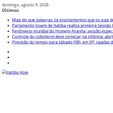
Pular
domingo, agosto 9, 2026
para
Últimos:
o
Mais do que palavras: os ensinamentos que os pais d
conteúdo
Parlamento Jovem de Itatiba realiza primeira Sessão 
Fenômeno mundial do Homem-Aranha, sessão especial 
Controle do colesterol deve começar na infância, aler
Previsão do tempo para sábado (08), em SP: rajadas 