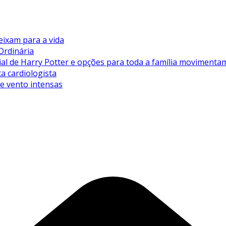
eixam para a vida
Ordinária
de Harry Potter e opções para toda a família movimentam 
ta cardiologista
de vento intensas