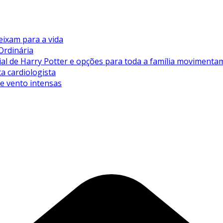
eixam para a vida
Ordinária
de Harry Potter e opções para toda a família movimentam 
ta cardiologista
de vento intensas