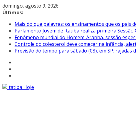
Pular
domingo, agosto 9, 2026
para
Últimos:
o
Mais do que palavras: os ensinamentos que os pais d
conteúdo
Parlamento Jovem de Itatiba realiza primeira Sessão 
Fenômeno mundial do Homem-Aranha, sessão especial 
Controle do colesterol deve começar na infância, aler
Previsão do tempo para sábado (08), em SP: rajadas 