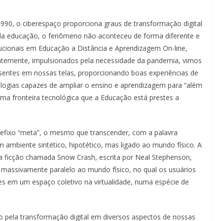
990, o ciberespaço proporciona graus de transformação digital
da educação, o fenômeno não aconteceu de forma diferente e
cionais em Educação a Distância e Aprendizagem On-line,
ntemente, impulsionados pela necessidade da pandemia, vimos
ntes em nossas telas, proporcionando boas experiências de
logias capazes de ampliar o ensino e aprendizagem para “além
ima fronteira tecnológica que a Educação está prestes a
ixo “meta”, o mesmo que transcender, com a palavra
m ambiente sintético, hipotético, mas ligado ao mundo físico. A
a ficção chamada Snow Crash, escrita por Neal Stephenson,
 massivamente paralelo ao mundo físico, no qual os usuários
tes em um espaço coletivo na virtualidade, numa espécie de
o pela transformação digital em diversos aspectos de nossas