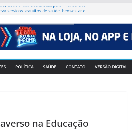
ão, Copom baixa taxa Selic para 14% ao ano
va serviços gratuitos de saúde, bem-estar e
 Bragança Paulista
ouza divulga calendário do Vestibular das
 primeiro semestre de 2027
 facilitar vacinação de trabalhadores contra
ve, trens da CPTM das linhas 11, 12 e 13
lar
TES
POLÍTICA
SAÚDE
CONTATO
VERSÃO DIGITAL
taverso na Educação