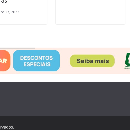
ras
ro 27, 2022
ervados.