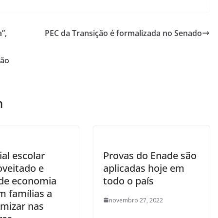
”,
PEC da Transição é formalizada no Senado
rão
m
al escolar
Provas do Enade são
oveitado e
aplicadas hoje em
 de economia
todo o país
m famílias a
novembro 27, 2022
mizar nas