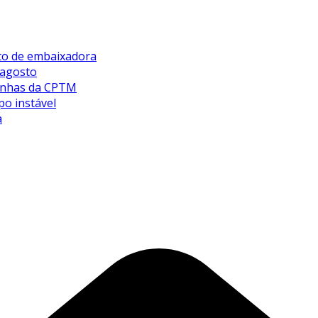
sto de embaixadora
 agosto
 linhas da CPTM
po instável
a