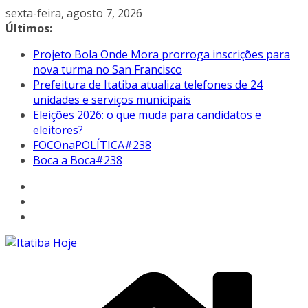
Pular
sexta-feira, agosto 7, 2026
para
Últimos:
o
Projeto Bola Onde Mora prorroga inscrições para
conteúdo
nova turma no San Francisco
Prefeitura de Itatiba atualiza telefones de 24
unidades e serviços municipais
Eleições 2026: o que muda para candidatos e
eleitores?
FOCOnaPOLÍTICA#238
Boca a Boca#238