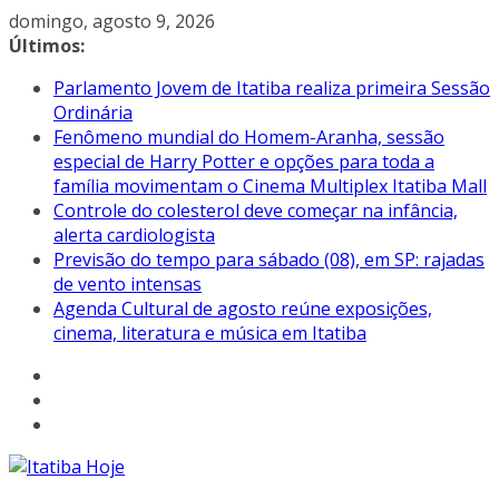
Pular
domingo, agosto 9, 2026
para
Últimos:
o
Parlamento Jovem de Itatiba realiza primeira Sessão
conteúdo
Ordinária
Fenômeno mundial do Homem-Aranha, sessão
especial de Harry Potter e opções para toda a
família movimentam o Cinema Multiplex Itatiba Mall
Controle do colesterol deve começar na infância,
alerta cardiologista
Previsão do tempo para sábado (08), em SP: rajadas
de vento intensas
Agenda Cultural de agosto reúne exposições,
cinema, literatura e música em Itatiba