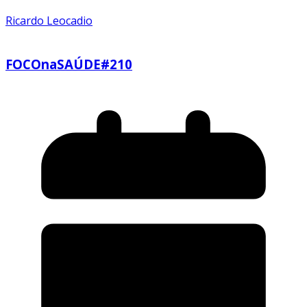
Ricardo Leocadio
FOCOnaSAÚDE#210