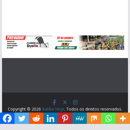
Copyright © 2026
Itatiba Hoje
. Todos os direitos reservados.
Tema:
ColorMag
por ThemeGrill. Powered by
WordPress
.