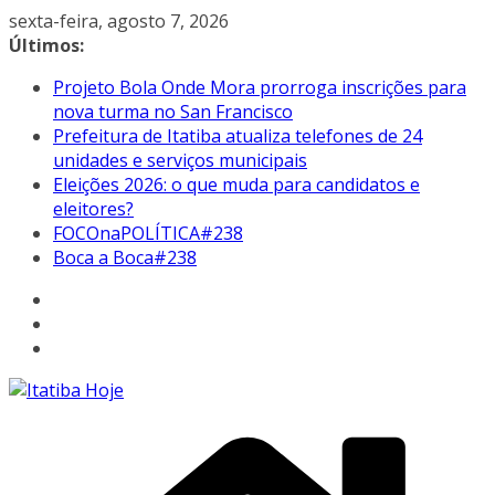
Pular
sexta-feira, agosto 7, 2026
para
Últimos:
o
Projeto Bola Onde Mora prorroga inscrições para
conteúdo
nova turma no San Francisco
Prefeitura de Itatiba atualiza telefones de 24
unidades e serviços municipais
Eleições 2026: o que muda para candidatos e
eleitores?
FOCOnaPOLÍTICA#238
Boca a Boca#238