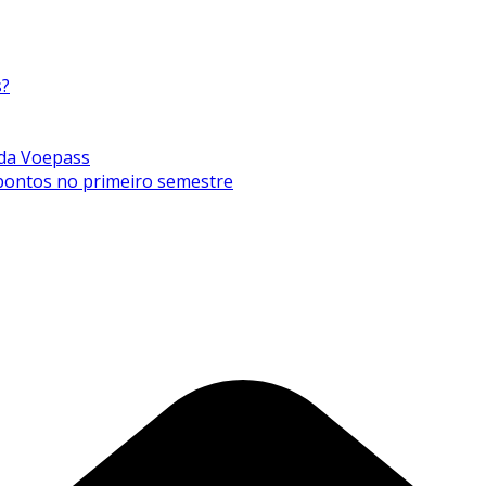
s?
 da Voepass
0 pontos no primeiro semestre