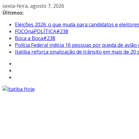
Pular
sexta-feira, agosto 7, 2026
para
Últimos:
o
Eleições 2026: o que muda para candidatos e eleitore
conteúdo
FOCOnaPOLÍTICA#238
Boca a Boca#238
Polícia Federal indicia 16 pessoas por queda de avião
Itatiba reforça sinalização de trânsito em mais de 2