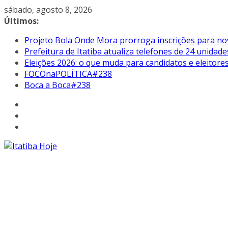
Pular
sábado, agosto 8, 2026
para
Últimos:
o
Projeto Bola Onde Mora prorroga inscrições para no
conteúdo
Prefeitura de Itatiba atualiza telefones de 24 unidade
Eleições 2026: o que muda para candidatos e eleitore
FOCOnaPOLÍTICA#238
Boca a Boca#238