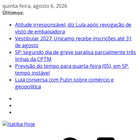
Pular
quinta-feira, agosto 6, 2026
para
Últimos:
o
Atitude irresponsável, diz Lula após revogação de
conteúdo
visto de embaixadora
Vestibular 2027: Unicamp recebe inscrições até 31
de agosto
SP: segundo dia de greve paralisa parcialmente três
linhas da CPTM
Previsão do tempo para quarta-feira (05), em SP:
tempo instável
Lula conversa com Putin sobre comércio e
geopolítica