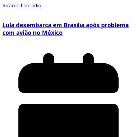
Ricardo Leocadio
Lula desembarca em Brasília após problema
com avião no México