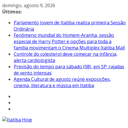
Pular
domingo, agosto 9, 2026
para
Últimos:
o
Parlamento Jovem de Itatiba realiza primeira Sessão
conteúdo
Ordinária
Fenômeno mundial do Homem-Aranha, sessão
especial de Harry Potter e opções para toda a
família movimentam o Cinema Multiplex Itatiba Mall
Controle do colesterol deve começar na infância,
alerta cardiologista
Previsão do tempo para sábado (08), em SP: rajadas
de vento intensas
Agenda Cultural de agosto reúne exposições,
cinema, literatura e música em Itatiba