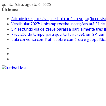
Pular
quinta-feira, agosto 6, 2026
para
Últimos:
o
Atitude irresponsável, diz Lula após revogação de vi
conteúdo
Vestibular 2027: Unicamp recebe inscrições até 31 de
SP: segundo dia de greve paralisa parcialmente três
Previsão do tempo para quarta-feira (05), em SP: tem
Lula conversa com Putin sobre comércio e geopolític