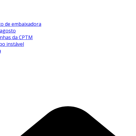
sto de embaixadora
 agosto
 linhas da CPTM
po instável
a