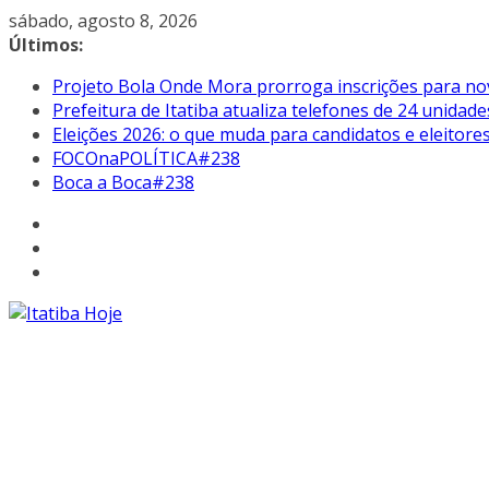
Pular
sábado, agosto 8, 2026
para
Últimos:
o
Projeto Bola Onde Mora prorroga inscrições para no
conteúdo
Prefeitura de Itatiba atualiza telefones de 24 unidade
Eleições 2026: o que muda para candidatos e eleitore
FOCOnaPOLÍTICA#238
Boca a Boca#238