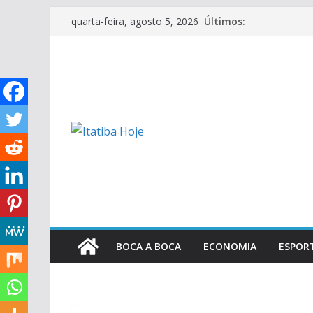
Pular
Últimos:
quarta-feira, agosto 5, 2026
para
o
conteúdo
BOCA A BOCA
ECONOMIA
ESPOR