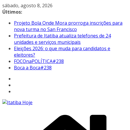
Pular
sábado, agosto 8, 2026
para
Últimos:
o
Projeto Bola Onde Mora prorroga inscrições para
conteúdo
nova turma no San Francisco
Prefeitura de Itatiba atualiza telefones de 24
unidades e serviços municipais
Eleições 2026: o que muda para candidatos e
eleitores?
FOCOnaPOLÍTICA#238
Boca a Boca#238