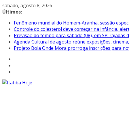
Pular
sábado, agosto 8, 2026
para
Últimos:
o
Fenômeno mundial do Homem-Aranha, sessão especial 
conteúdo
Controle do colesterol deve começar na infância, aler
Previsão do tempo para sábado (08), em SP: rajadas 
Agenda Cultural de agosto reúne exposições, cinema, 
Projeto Bola Onde Mora prorroga inscrições para no