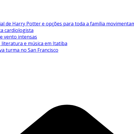
de Harry Potter e opções para toda a família movimentam 
ta cardiologista
de vento intensas
literatura e música em Itatiba
va turma no San Francisco