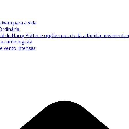
eixam para a vida
Ordinária
de Harry Potter e opções para toda a família movimentam 
ta cardiologista
de vento intensas