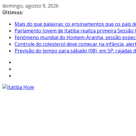
Pular
domingo, agosto 9, 2026
para
Últimos:
o
Mais do que palavras: os ensinamentos que os pais d
conteúdo
Parlamento Jovem de Itatiba realiza primeira Sessão 
Fenômeno mundial do Homem-Aranha, sessão especial 
Controle do colesterol deve começar na infância, aler
Previsão do tempo para sábado (08), em SP: rajadas 