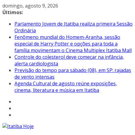
Pular
domingo, agosto 9, 2026
para
Últimos:
o
Parlamento Jovem de Itatiba realiza primeira Sessão
conteúdo
Ordinária
Fenômeno mundial do Homem-Aranha, sessão
especial de Harry Potter e opções para toda a
família movimentam o Cinema Multiplex Itatiba Mall
Controle do colesterol deve começar na infância,
alerta cardiologista
Previsão do tempo para sábado (08), em SP: rajadas
de vento intensas
Agenda Cultural de agosto reúne exposições,
cinema, literatura e música em Itatiba