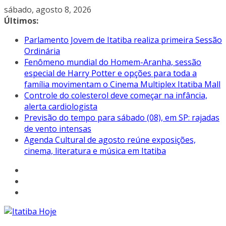
Pular
sábado, agosto 8, 2026
para
Últimos:
o
Parlamento Jovem de Itatiba realiza primeira Sessão
conteúdo
Ordinária
Fenômeno mundial do Homem-Aranha, sessão
especial de Harry Potter e opções para toda a
família movimentam o Cinema Multiplex Itatiba Mall
Controle do colesterol deve começar na infância,
alerta cardiologista
Previsão do tempo para sábado (08), em SP: rajadas
de vento intensas
Agenda Cultural de agosto reúne exposições,
cinema, literatura e música em Itatiba