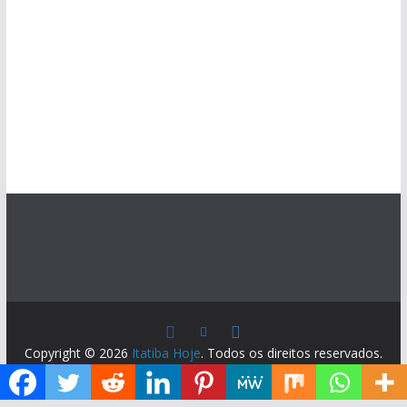
Copyright © 2026
Itatiba Hoje
. Todos os direitos reservados.
Tema:
ColorMag
por ThemeGrill. Powered by
WordPress
.