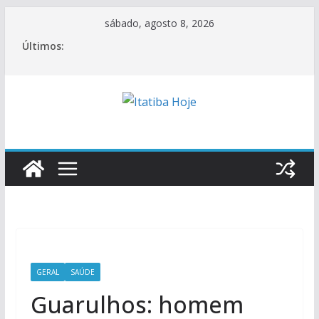
Pular
sábado, agosto 8, 2026
para
Últimos:
o
conteúdo
GERAL
SAÚDE
Guarulhos: homem