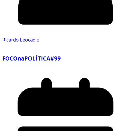
Ricardo Leocadio
FOCOnaPOLÍTICA#99