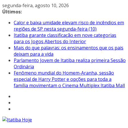
Pular
segunda-feira, agosto 10, 2026
para
Últimos:
o
Calor e baixa umidade elevam risco de incêndios em
conteúdo
regiões de SP nesta segunda-feira (10)
Itatiba garante classificação em nove categorias
para os Jogos Abertos do Interior
Mais do que palavras: os ensinamentos que os pais
deixam para a vida
Parlamento Jovem de Itatiba realiza primeira Sessão
Ordinária
Fenômeno mundial do Homem-Aranha, sessão
especial de Harry Potter e opções para toda a
família movimentam o Cinema Multiplex Itatiba Mall