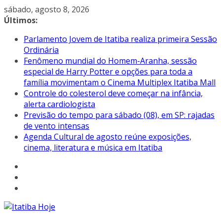
Pular
sábado, agosto 8, 2026
para
Últimos:
o
Parlamento Jovem de Itatiba realiza primeira Sessão
conteúdo
Ordinária
Fenômeno mundial do Homem-Aranha, sessão
especial de Harry Potter e opções para toda a
família movimentam o Cinema Multiplex Itatiba Mall
Controle do colesterol deve começar na infância,
alerta cardiologista
Previsão do tempo para sábado (08), em SP: rajadas
de vento intensas
Agenda Cultural de agosto reúne exposições,
cinema, literatura e música em Itatiba