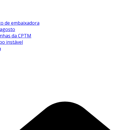
sto de embaixadora
 agosto
 linhas da CPTM
po instável
a