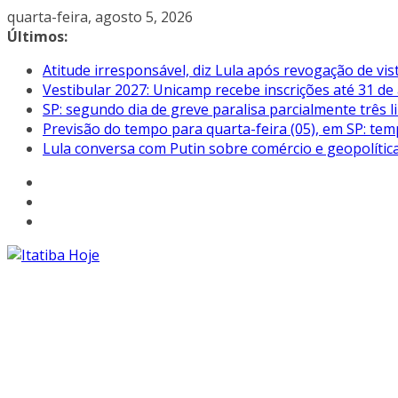
Pular
quarta-feira, agosto 5, 2026
para
Últimos:
o
Atitude irresponsável, diz Lula após revogação de vi
conteúdo
Vestibular 2027: Unicamp recebe inscrições até 31 de
SP: segundo dia de greve paralisa parcialmente três
Previsão do tempo para quarta-feira (05), em SP: tem
Lula conversa com Putin sobre comércio e geopolític