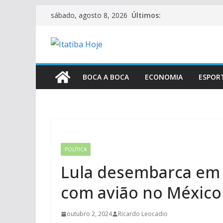
Pular
Últimos:
sábado, agosto 8, 2026
para
o
conteúdo
BOCA A BOCA
ECONOMIA
ESPOR
POLÍTICA
Lula desembarca em 
com avião no México
outubro 2, 2024
Ricardo Leocadio