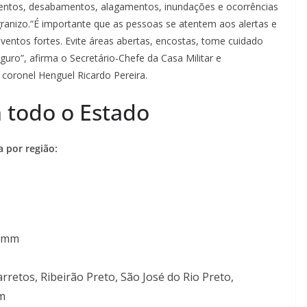
mentos, desabamentos, alagamentos, inundações e ocorrências
 granizo.“É importante que as pessoas se atentem aos alertas e
entos fortes. Evite áreas abertas, encostas, tome cuidado
uro”, afirma o Secretário-Chefe da Casa Militar e
 coronel Henguel Ricardo Pereira.
 todo o Estado
 por região:
0 mm
retos, Ribeirão Preto, São José do Rio Preto,
m