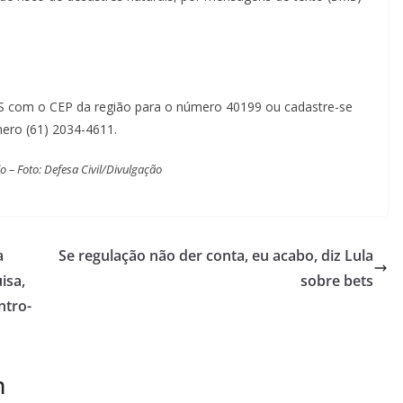
SMS com o CEP da região para o número 40199 ou cadastre-se
ero (61) 2034-4611.
 – Foto: Defesa Civil/Divulgação
a
Se regulação não der conta, eu acabo, diz Lula
isa,
sobre bets
ntro-
m