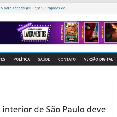
o para sábado (08), em SP: rajadas de
vras: os ensinamentos que os pais deixam
 de Itatiba realiza primeira Sessão
l do Homem-Aranha, sessão especial de
pções para toda a família movimentam o
Itatiba Mall
terol deve começar na infância, alerta
TES
POLÍTICA
SAÚDE
CONTATO
VERSÃO DIGITAL
 interior de São Paulo deve