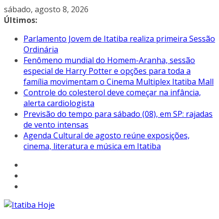
Pular
sábado, agosto 8, 2026
para
Últimos:
o
Parlamento Jovem de Itatiba realiza primeira Sessão
conteúdo
Ordinária
Fenômeno mundial do Homem-Aranha, sessão
especial de Harry Potter e opções para toda a
família movimentam o Cinema Multiplex Itatiba Mall
Controle do colesterol deve começar na infância,
alerta cardiologista
Previsão do tempo para sábado (08), em SP: rajadas
de vento intensas
Agenda Cultural de agosto reúne exposições,
cinema, literatura e música em Itatiba