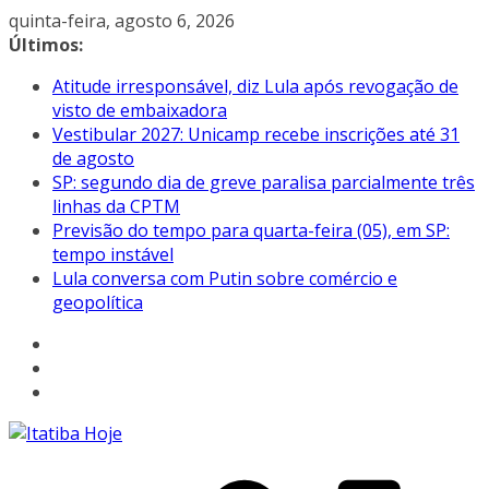
Pular
quinta-feira, agosto 6, 2026
para
Últimos:
o
Atitude irresponsável, diz Lula após revogação de
conteúdo
visto de embaixadora
Vestibular 2027: Unicamp recebe inscrições até 31
de agosto
SP: segundo dia de greve paralisa parcialmente três
linhas da CPTM
Previsão do tempo para quarta-feira (05), em SP:
tempo instável
Lula conversa com Putin sobre comércio e
geopolítica