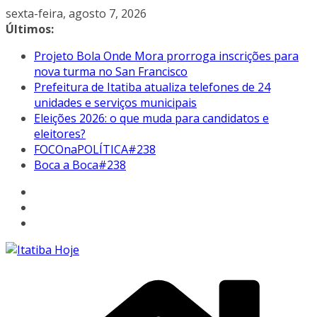
Pular
sexta-feira, agosto 7, 2026
para
Últimos:
o
Projeto Bola Onde Mora prorroga inscrições para
conteúdo
nova turma no San Francisco
Prefeitura de Itatiba atualiza telefones de 24
unidades e serviços municipais
Eleições 2026: o que muda para candidatos e
eleitores?
FOCOnaPOLÍTICA#238
Boca a Boca#238