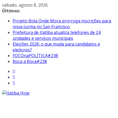
Pular
sábado, agosto 8, 2026
para
Últimos:
o
Projeto Bola Onde Mora prorroga inscrições para
conteúdo
nova turma no San Francisco
Prefeitura de Itatiba atualiza telefones de 24
unidades e serviços municipais
Eleições 2026: o que muda para candidatos e
eleitores?
FOCOnaPOLÍTICA#238
Boca a Boca#238