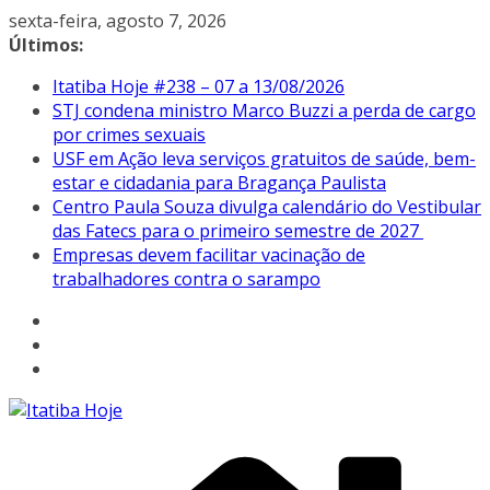
Pular
sexta-feira, agosto 7, 2026
para
Últimos:
o
Itatiba Hoje #238 – 07 a 13/08/2026
conteúdo
STJ condena ministro Marco Buzzi a perda de cargo
por crimes sexuais
USF em Ação leva serviços gratuitos de saúde, bem-
estar e cidadania para Bragança Paulista
Centro Paula Souza divulga calendário do Vestibular
das Fatecs para o primeiro semestre de 2027
Empresas devem facilitar vacinação de
trabalhadores contra o sarampo