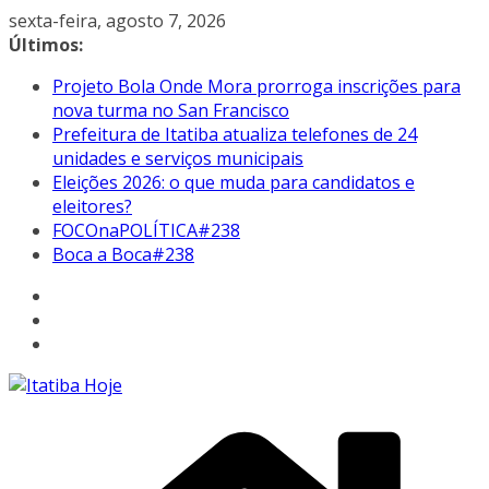
Pular
sexta-feira, agosto 7, 2026
para
Últimos:
o
Projeto Bola Onde Mora prorroga inscrições para
conteúdo
nova turma no San Francisco
Prefeitura de Itatiba atualiza telefones de 24
unidades e serviços municipais
Eleições 2026: o que muda para candidatos e
eleitores?
FOCOnaPOLÍTICA#238
Boca a Boca#238