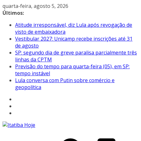
Pular
quarta-feira, agosto 5, 2026
para
Últimos:
o
Atitude irresponsável, diz Lula após revogação de
conteúdo
visto de embaixadora
Vestibular 2027: Unicamp recebe inscrições até 31
de agosto
SP: segundo dia de greve paralisa parcialmente três
linhas da CPTM
Previsão do tempo para quarta-feira (05), em SP:
tempo instável
Lula conversa com Putin sobre comércio e
geopolítica