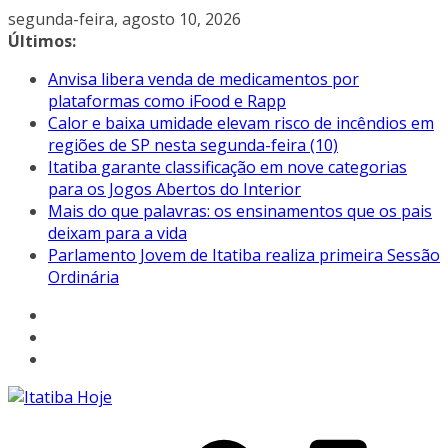
Pular
segunda-feira, agosto 10, 2026
para
Últimos:
o
Anvisa libera venda de medicamentos por
conteúdo
plataformas como iFood e Rapp
Calor e baixa umidade elevam risco de incêndios em
regiões de SP nesta segunda-feira (10)
Itatiba garante classificação em nove categorias
para os Jogos Abertos do Interior
Mais do que palavras: os ensinamentos que os pais
deixam para a vida
Parlamento Jovem de Itatiba realiza primeira Sessão
Ordinária