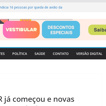
 indicia 16 pessoas por queda de avião da
atiba atualiza telefones de 24 unidades e
pais
o que muda para candidatos e eleitores?
CA#238
38
TES
POLÍTICA
SAÚDE
CONTATO
VERSÃO DIGITAL
IR já começou e novas