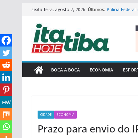
Pular
Últimos:
Polícia Federal
sexta-feira, agosto 7, 2026
para
Voepass
Prefeitura de It
o
serviços munici
conteúdo
Eleições 2026: 
FOCOnaPOLÍTI
Boca a Boca#2
BOCA A BOCA
ECONOMIA
ESPOR
CIDADE
ECONOMIA
Prazo para envio do 