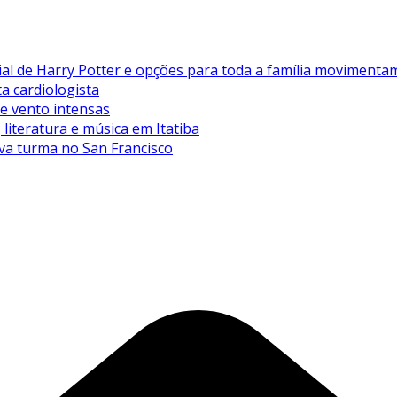
de Harry Potter e opções para toda a família movimentam 
ta cardiologista
de vento intensas
literatura e música em Itatiba
va turma no San Francisco