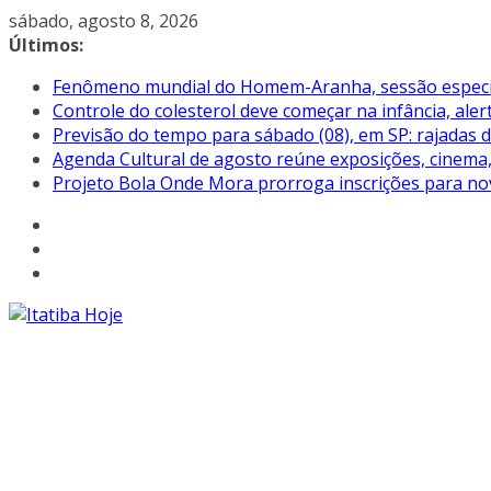
Pular
sábado, agosto 8, 2026
para
Últimos:
o
Fenômeno mundial do Homem-Aranha, sessão especial 
conteúdo
Controle do colesterol deve começar na infância, aler
Previsão do tempo para sábado (08), em SP: rajadas 
Agenda Cultural de agosto reúne exposições, cinema, 
Projeto Bola Onde Mora prorroga inscrições para no