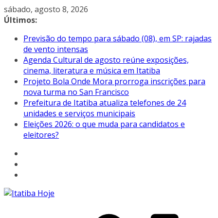
Pular
sábado, agosto 8, 2026
para
Últimos:
o
Previsão do tempo para sábado (08), em SP: rajadas
conteúdo
de vento intensas
Agenda Cultural de agosto reúne exposições,
cinema, literatura e música em Itatiba
Projeto Bola Onde Mora prorroga inscrições para
nova turma no San Francisco
Prefeitura de Itatiba atualiza telefones de 24
unidades e serviços municipais
Eleições 2026: o que muda para candidatos e
eleitores?