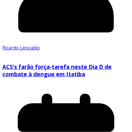
Ricardo Leocadio
ACS’s farão força-tarefa neste Dia D de
combate à dengue em Itatiba