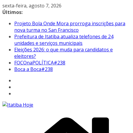
Pular
sexta-feira, agosto 7, 2026
para
Últimos:
o
Projeto Bola Onde Mora prorroga inscrições para
conteúdo
nova turma no San Francisco
Prefeitura de Itatiba atualiza telefones de 24
unidades e serviços municipais
Eleições 2026: o que muda para candidatos e
eleitores?
FOCOnaPOLÍTICA#238
Boca a Boca#238