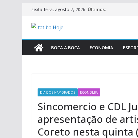
Pular
Últimos:
sexta-feira, agosto 7, 2026
para
o
conteúdo
BOCA A BOCA
ECONOMIA
ESPOR
DIA DOS NAMORADOS
ECONOMIA
Sincomercio e CDL J
apresentação de arti
Coreto nesta quinta 