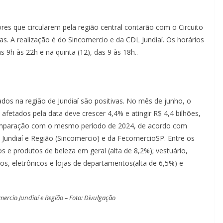
res que circularem pela região central contarão com o Circuito
. A realização é do Sincomercio e da CDL Jundiaí. Os horários
s 9h às 22h e na quinta (12), das 9 às 18h..
os na região de Jundiaí são positivas. No mês de junho, o
fetados pela data deve crescer 4,4% e atingir R$ 4,4 bilhões,
omparação com o mesmo período de 2024, de acordo com
 Jundiaí e Região (Sincomercio) e da FecomercioSP. Entre os
 e produtos de beleza em geral (alta de 8,2%); vestuário,
cos, eletrônicos e lojas de departamentos(alta de 6,5%) e
rcio Jundiaí e Região – Foto: Divulgação