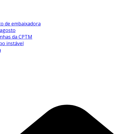
sto de embaixadora
 agosto
 linhas da CPTM
po instável
a