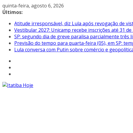
Pular
quinta-feira, agosto 6, 2026
para
Últimos:
o
Atitude irresponsável, diz Lula após revogação de vi
conteúdo
Vestibular 2027: Unicamp recebe inscrições até 31 de
SP: segundo dia de greve paralisa parcialmente três
Previsão do tempo para quarta-feira (05), em SP: tem
Lula conversa com Putin sobre comércio e geopolític