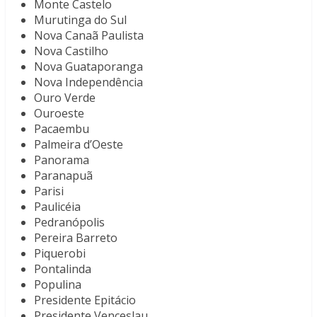
Monte Castelo
Murutinga do Sul
Nova Canaã Paulista
Nova Castilho
Nova Guataporanga
Nova Independência
Ouro Verde
Ouroeste
Pacaembu
Palmeira d’Oeste
Panorama
Paranapuã
Parisi
Paulicéia
Pedranópolis
Pereira Barreto
Piquerobi
Pontalinda
Populina
Presidente Epitácio
Presidente Venceslau