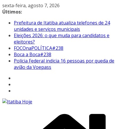
Pular
sexta-feira, agosto 7, 2026
para
Últimos:
o
Prefeitura de Itatiba atualiza telefones de 24
conteúdo
unidades e serviços municipais
Eleições 2026: o que muda para candidatos e
eleitores?
FOCOnaPOLÍTICA#238
Boca a Boca#238
Polícia Federal indicia 16 pessoas por queda de
avião da Voepass