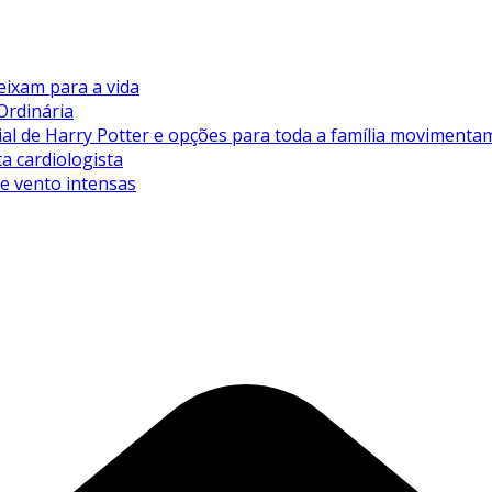
eixam para a vida
Ordinária
de Harry Potter e opções para toda a família movimentam 
ta cardiologista
de vento intensas