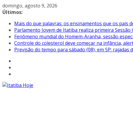
Pular
domingo, agosto 9, 2026
para
Últimos:
o
Mais do que palavras: os ensinamentos que os pais d
conteúdo
Parlamento Jovem de Itatiba realiza primeira Sessão 
Fenômeno mundial do Homem-Aranha, sessão especial 
Controle do colesterol deve começar na infância, aler
Previsão do tempo para sábado (08), em SP: rajadas 