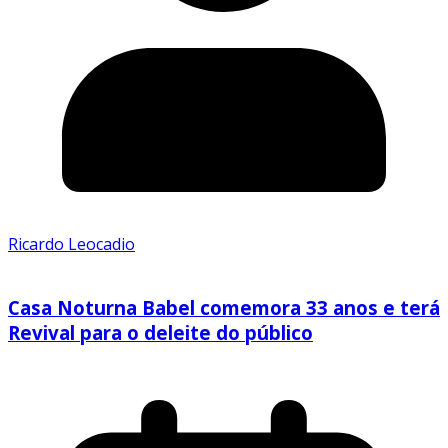
Ricardo Leocadio
Casa Noturna Babel comemora 33 anos e terá
Revival para o deleite do público